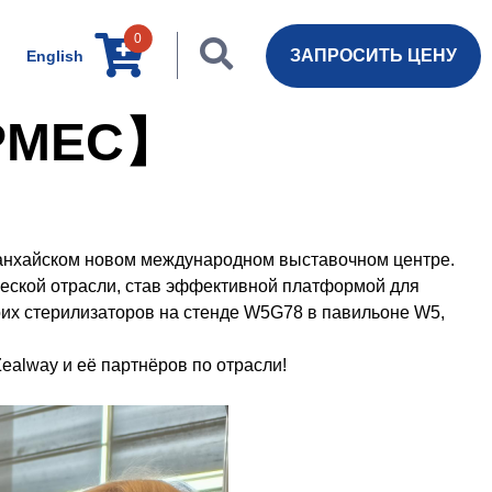
0
ЗАПРОСИТЬ ЦЕНУ
English
&PMEC】
Шанхайском новом международном выставочном центре.
еской отрасли, став эффективной платформой для
их стерилизаторов на стенде W5G78 в павильоне W5,
alway и её партнёров по отрасли!